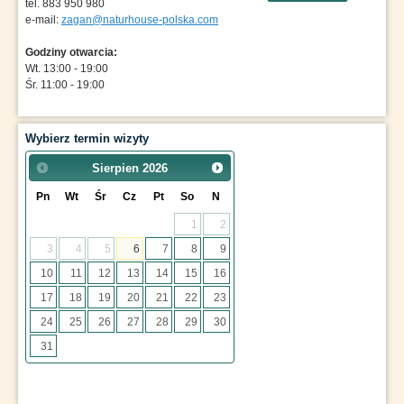
tel. 883 950 980
e-mail:
zagan@naturhouse-polska.com
Godziny otwarcia:
Wt. 13:00 - 19:00
Śr. 11:00 - 19:00
Wybierz termin wizyty
Sierpien
2026
Pn
Wt
Śr
Cz
Pt
So
N
1
2
3
4
5
6
7
8
9
10
11
12
13
14
15
16
17
18
19
20
21
22
23
24
25
26
27
28
29
30
31